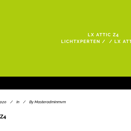
LX ATTIC Z4
LICHTXPERTEN
/
/
LX AT
2020
In
By
Masteradminmvm
 Z4