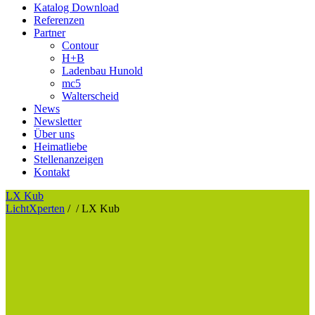
Katalog Download
Referenzen
Partner
Contour
H+B
Ladenbau Hunold
mc5
Walterscheid
News
Newsletter
Über uns
Heimatliebe
Stellenanzeigen
Kontakt
LX Kub
LichtXperten
/
/
LX Kub