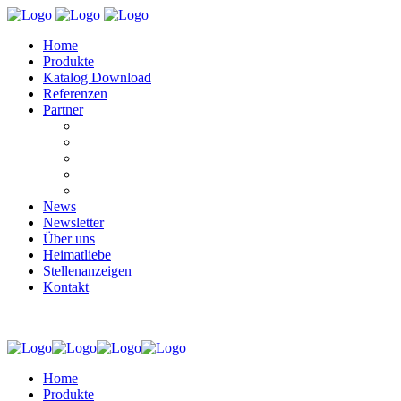
Home
Produkte
Katalog Download
Referenzen
Partner
Contour
H+B
Ladenbau Hunold
mc5
Walterscheid
News
Newsletter
Über uns
Heimatliebe
Stellenanzeigen
Kontakt
Home
Produkte