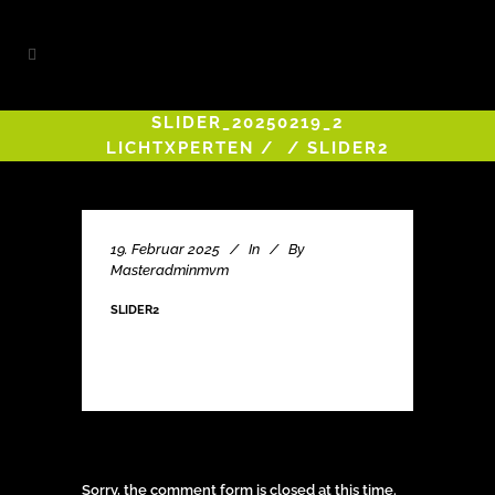
SLIDER_20250219_2
LICHTXPERTEN
/
/
SLIDER2
19. Februar 2025
In
By
Masteradminmvm
SLIDER2
Sorry, the comment form is closed at this time.