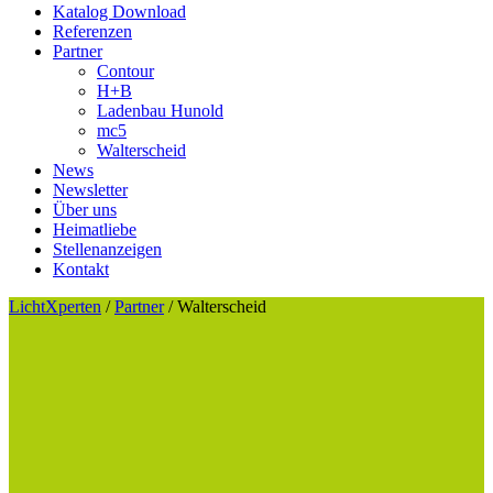
Katalog Download
Referenzen
Partner
Contour
H+B
Ladenbau Hunold
mc5
Walterscheid
News
Newsletter
Über uns
Heimatliebe
Stellenanzeigen
Kontakt
LichtXperten
/
Partner
/
Walterscheid