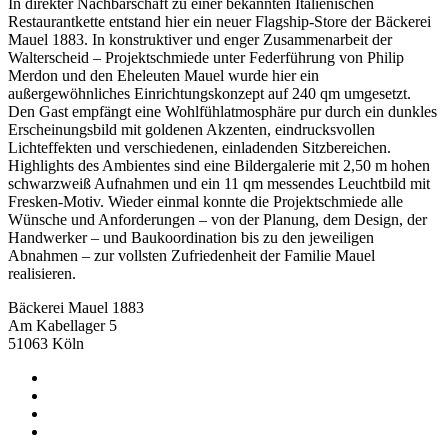
In direkter Nachbarschaft zu einer bekannten Italienischen
Restaurantkette entstand hier ein neuer Flagship-Store der Bäckerei
Mauel 1883. In konstruktiver und enger Zusammenarbeit der
Walterscheid – Projektschmiede unter Federführung von Philip
Merdon und den Eheleuten Mauel wurde hier ein
außergewöhnliches Einrichtungskonzept auf 240 qm umgesetzt.
Den Gast empfängt eine Wohlfühlatmosphäre pur durch ein dunkles
Erscheinungsbild mit goldenen Akzenten, eindrucksvollen
Lichteffekten und verschiedenen, einladenden Sitzbereichen.
Highlights des Ambientes sind eine Bildergalerie mit 2,50 m hohen
schwarzweiß Aufnahmen und ein 11 qm messendes Leuchtbild mit
Fresken-Motiv. Wieder einmal konnte die Projektschmiede alle
Wünsche und Anforderungen – von der Planung, dem Design, der
Handwerker – und Baukoordination bis zu den jeweiligen
Abnahmen – zur vollsten Zufriedenheit der Familie Mauel
realisieren.
Bäckerei Mauel 1883
Am Kabellager 5
51063 Köln