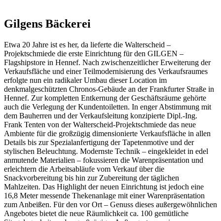
Gilgens Bäckerei
Etwa 20 Jahre ist es her, da lieferte die Walterscheid –
Projektschmiede die erste Einrichtung für den GILGEN –
Flagshipstore in Hennef. Nach zwischenzeitlicher Erweiterung der
Verkaufsfläche und einer Teilmodernisierung des Verkaufsraumes
erfolgte nun ein radikaler Umbau dieser Location im
denkmalgeschützten Chronos-Gebäude an der Frankfurter Straße in
Hennef. Zur kompletten Entkernung der Geschäftsräume gehörte
auch die Verlegung der Kundentoiletten. In enger Abstimmung mit
dem Bauherren und der Verkaufsleitung konzipierte Dipl.-Ing.
Frank Tenten von der Walterscheid-Projektschmiede das neue
Ambiente für die großzügig dimensionierte Verkaufsfläche in allen
Details bis zur Spezialanfertigung der Tapetenmotive und der
stylischen Beleuchtung. Modernste Technik – eingekleidet in edel
anmutende Materialien – fokussieren die Warenpräsentation und
erleichtern die Arbeitsabläufe vom Verkauf über die
Snackvorbereitung bis hin zur Zubereitung der täglichen
Mahlzeiten. Das Highlight der neuen Einrichtung ist jedoch eine
16,8 Meter messende Thekenanlage mit einer Warenpräsentation
zum Anbeißen. Für den vor Ort – Genuss dieses außergewöhnlichen
Angebotes bietet die neue Räumlichkeit ca. 100 gemütliche