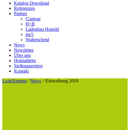
Katalog Download
Referenzen
Partner
Contour
H+B
Ladenbau Hunold
mc5
Walterscheid
News
Newsletter
Über uns
Heimatliebe
Stellenanzeigen
Kontakt
LichtXperten
/
News
/
Einweihung 2019