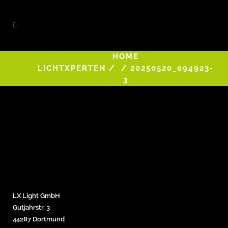
HOME
LICHTXPERTEN
/
/
20250520_094923-
3
LX Light GmbH
Gutjahrstr. 3
44287 Dortmund