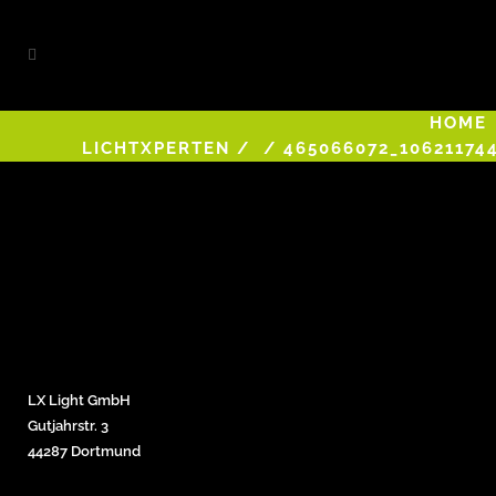
HOME
LICHTXPERTEN
/
/
465066072_10621174
LX Light GmbH
Gutjahrstr. 3
44287 Dortmund