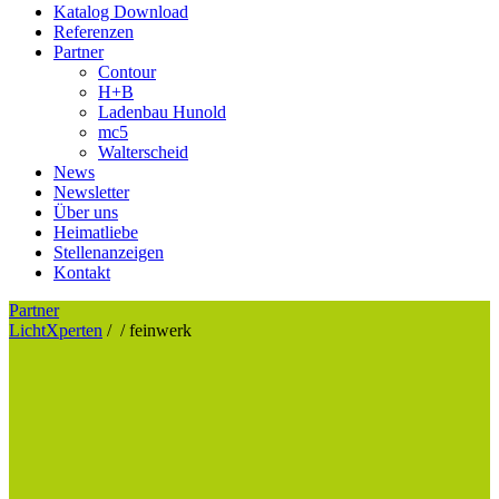
Katalog Download
Referenzen
Partner
Contour
H+B
Ladenbau Hunold
mc5
Walterscheid
News
Newsletter
Über uns
Heimatliebe
Stellenanzeigen
Kontakt
Partner
LichtXperten
/
/
feinwerk