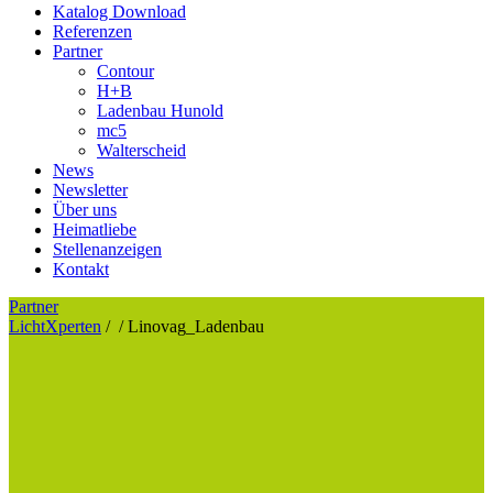
Katalog Download
Referenzen
Partner
Contour
H+B
Ladenbau Hunold
mc5
Walterscheid
News
Newsletter
Über uns
Heimatliebe
Stellenanzeigen
Kontakt
Partner
LichtXperten
/
/
Linovag_Ladenbau