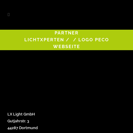
PARTNER
LICHTXPERTEN
/
/
LOGO PECO
WEBSEITE
LX Light GmbH
Gutjahrstr. 3
44287 Dortmund