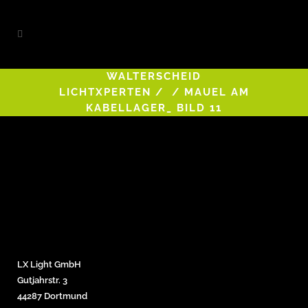
WALTERSCHEID
LICHTXPERTEN
/
/
MAUEL AM
KABELLAGER_ BILD 11
LX Light GmbH
Gutjahrstr. 3
44287 Dortmund