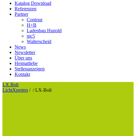
Katalog Download
Referenzen
Partner
Contour
H+B
Ladenbau Hunold
mc5
Walterscheid
News
Newsletter
Über uns
Heimatliebe
Stellenanzeigen
Kontakt
LX Boli
LichtXperten
/
/
LX-Boli