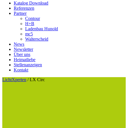
Katalog Download
Referenzen
Partner
Contour
H+B
Ladenbau Hunold
mc5
Walterscheid
News
Newsletter
Über uns
Heimatliebe
Stellenanzeigen
Kontakt
LichtXperten
/
LX Circ