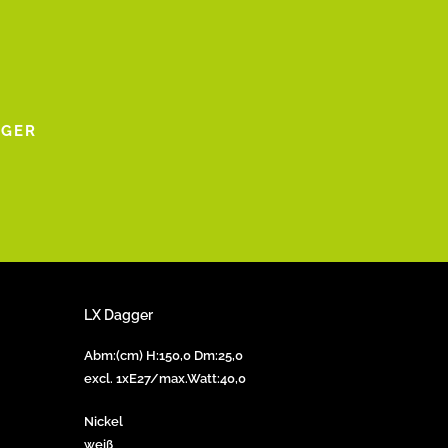
GGER
LX Dagger
Abm:(cm) H:150,0 Dm:25,0
excl. 1xE27/max.Watt:40,0
Nickel
weiß