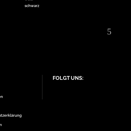
schwarz
FOLGT UNS:
en
tzerklärung
m