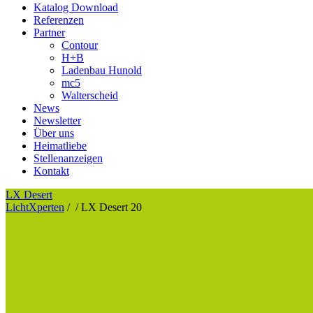
Katalog Download
Referenzen
Partner
Contour
H+B
Ladenbau Hunold
mc5
Walterscheid
News
Newsletter
Über uns
Heimatliebe
Stellenanzeigen
Kontakt
LX Desert
LichtXperten
/
/
LX Desert 20