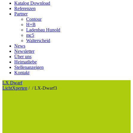
Katalog Download
Referenzen
Partner
Contour
H+B
Ladenbau Hunold
mc5
Walterscheid
News
Newsletter
Über uns
Heimatliebe
Stellenanzeigen
Kontakt
LX Dwarf
LichtXperten
/
/
LX-Dwarf3