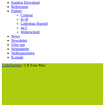
Katalog Download
Referenzen
Partner
Contour
H+B
Ladenbau Hunold
mc5
Walterscheid
News
Newsletter
Über uns
Heimatliebe
Stellenanzeigen
Kontakt
LichtXperten
/
LX Four Max