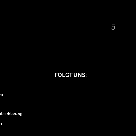
FOLGT UNS:
en
tzerklärung
m