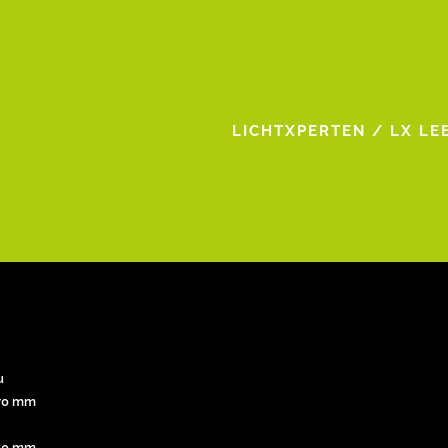
LICHTXPERTEN
/
LX LE
u
70 mm
50 mm