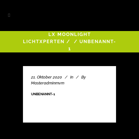
LX MOONLIGHT
LICHTXPERTEN
/
/
UNBENANNT-
1
21. Oktober 2020
In
By
Masteradminmvm
UNBENANNT-1