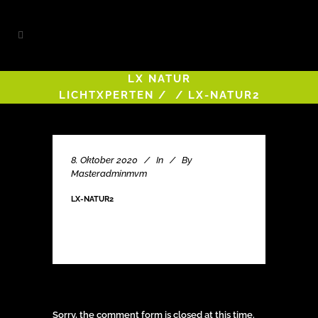
LX NATUR
LICHTXPERTEN
/
/
LX-NATUR2
8. Oktober 2020
In
By
Masteradminmvm
LX-NATUR2
Sorry, the comment form is closed at this time.