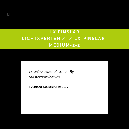
LX PINSLAR
LICHTXPERTEN
/
/
LX-PINSLAR-
MEDIUM-2-2
14. März 2021
In
By
Masteradminmvm
LX-PINSLAR-MEDIUM-2-2