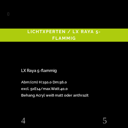
LICHTXPERTEN
/
LX RAYA 5-
FLAMMIG
LX Raya 5-flammig
Abm:(cm) H:150,0 Dm:56,0
excl. 5xE14/max.Watt:40,0
Behang Acryl weiß matt oder anthrazit