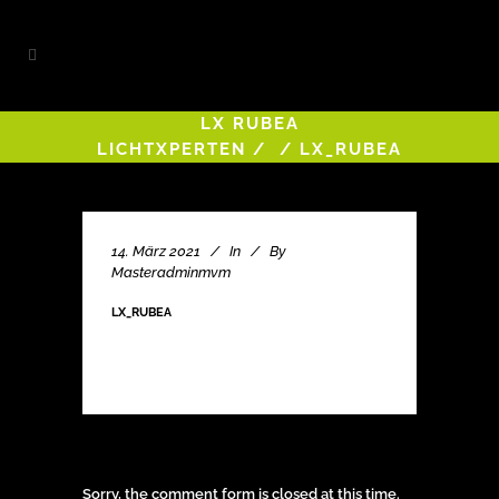
LX RUBEA
LICHTXPERTEN
/
/
LX_RUBEA
14. März 2021
In
By
Masteradminmvm
LX_RUBEA
Sorry, the comment form is closed at this time.