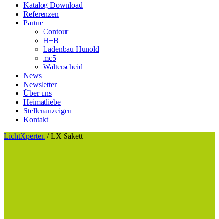
Katalog Download
Referenzen
Partner
Contour
H+B
Ladenbau Hunold
mc5
Walterscheid
News
Newsletter
Über uns
Heimatliebe
Stellenanzeigen
Kontakt
LichtXperten
/
LX Sakett