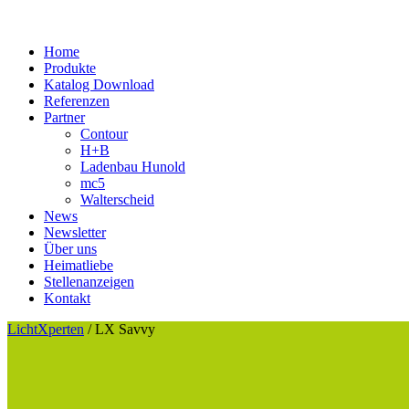
Home
Produkte
Katalog Download
Referenzen
Partner
Contour
H+B
Ladenbau Hunold
mc5
Walterscheid
News
Newsletter
Über uns
Heimatliebe
Stellenanzeigen
Kontakt
LichtXperten
/
LX Savvy