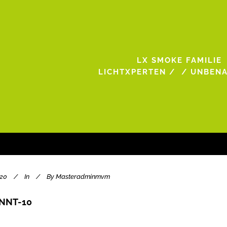
LX SMOKE FAMILIE
LICHTXPERTEN
/
/
UNBENA
020
In
By
Masteradminmvm
NNT-10