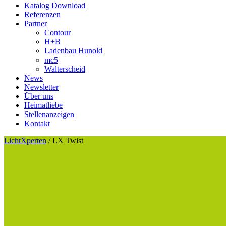
Katalog Download
Referenzen
Partner
Contour
H+B
Ladenbau Hunold
mc5
Walterscheid
News
Newsletter
Über uns
Heimatliebe
Stellenanzeigen
Kontakt
LichtXperten
/
LX Twist