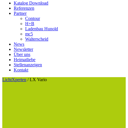
Katalog Download
Referenzen
Partner
Contour
H+B
Ladenbau Hunold
mc5
Walterscheid
News
Newsletter
Über uns
Heimatliebe
Stellenanzeigen
Kontakt
LichtXperten
/
LX Vario