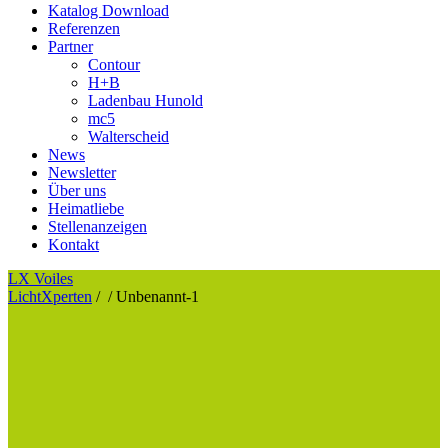
Katalog Download
Referenzen
Partner
Contour
H+B
Ladenbau Hunold
mc5
Walterscheid
News
Newsletter
Über uns
Heimatliebe
Stellenanzeigen
Kontakt
LX Voiles
LichtXperten
/
/
Unbenannt-1