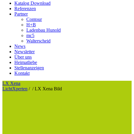
Katalog Download
Referenzen
Partner
Contour
H+B
Ladenbau Hunold
mc5
Walterscheid
News
Newsletter
Über uns
Heimatliebe
Stellenanzeigen
Kontakt
LX Xena
LichtXperten
/
/
LX Xena Bild