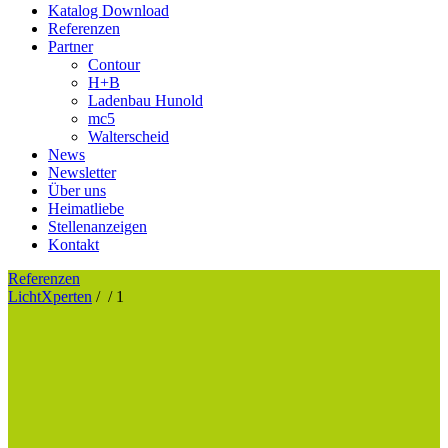
Katalog Download
Referenzen
Partner
Contour
H+B
Ladenbau Hunold
mc5
Walterscheid
News
Newsletter
Über uns
Heimatliebe
Stellenanzeigen
Kontakt
Referenzen
LichtXperten
/
/
1