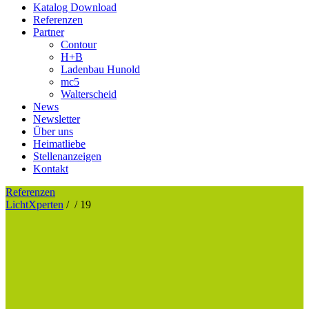
Katalog Download
Referenzen
Partner
Contour
H+B
Ladenbau Hunold
mc5
Walterscheid
News
Newsletter
Über uns
Heimatliebe
Stellenanzeigen
Kontakt
Referenzen
LichtXperten
/
/
19