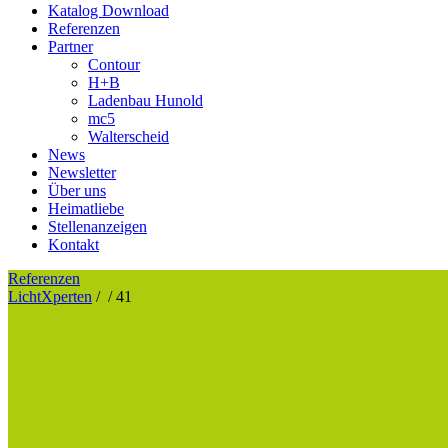
Katalog Download
Referenzen
Partner
Contour
H+B
Ladenbau Hunold
mc5
Walterscheid
News
Newsletter
Über uns
Heimatliebe
Stellenanzeigen
Kontakt
Referenzen
LichtXperten
/
/
41