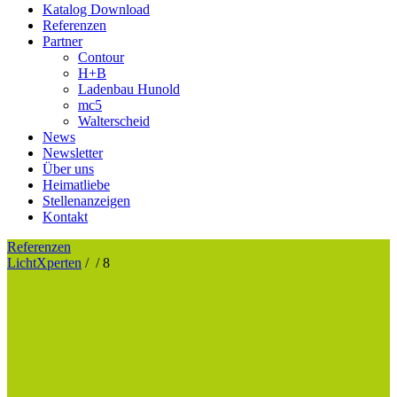
Katalog Download
Referenzen
Partner
Contour
H+B
Ladenbau Hunold
mc5
Walterscheid
News
Newsletter
Über uns
Heimatliebe
Stellenanzeigen
Kontakt
Referenzen
LichtXperten
/
/
8