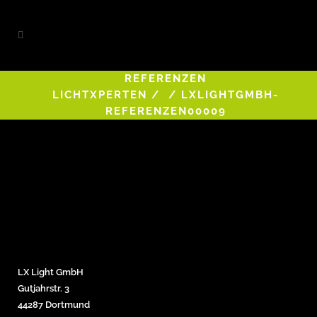
REFERENZEN
LICHTXPERTEN
/
/
LXLIGHTGMBH-
REFERENZEN00009
LX Light GmbH
Gutjahrstr. 3
44287 Dortmund