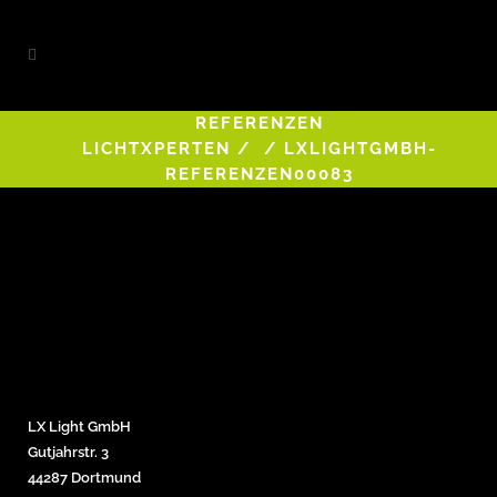
REFERENZEN
LICHTXPERTEN
/
/
LXLIGHTGMBH-
REFERENZEN00083
LX Light GmbH
Gutjahrstr. 3
44287 Dortmund