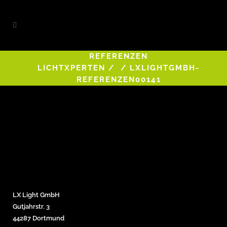
REFERENZEN
LICHTXPERTEN
/
/
LXLIGHTGMBH-
REFERENZEN00141
LX Light GmbH
Gutjahrstr. 3
44287 Dortmund