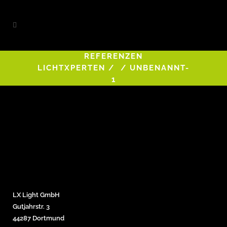
REFERENZEN
LICHTXPERTEN
/
/
UNBENANNT-
1
LX Light GmbH
Gutjahrstr. 3
44287 Dortmund