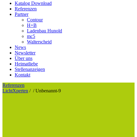
Katalog Download
Referenzen
Partner
Contour
H+B
Ladenbau Hunold
mc5
Walterscheid
News
Newsletter
Über uns
Heimatliebe
Stellenanzeigen
Kontakt
Referenzen
LichtXperten
/
/
Unbenannt-9