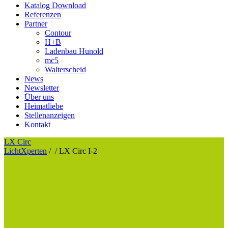
Katalog Download
Referenzen
Partner
Contour
H+B
Ladenbau Hunold
mc5
Walterscheid
News
Newsletter
Über uns
Heimatliebe
Stellenanzeigen
Kontakt
LX Circ
LichtXperten
/
/
LX Circ I-2