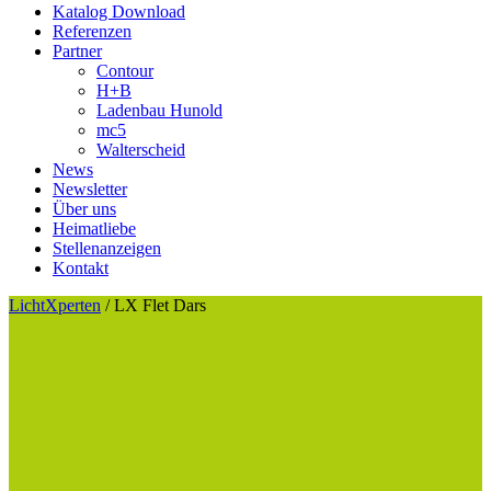
Katalog Download
Referenzen
Partner
Contour
H+B
Ladenbau Hunold
mc5
Walterscheid
News
Newsletter
Über uns
Heimatliebe
Stellenanzeigen
Kontakt
LichtXperten
/
LX Flet Dars