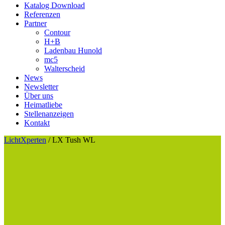
Katalog Download
Referenzen
Partner
Contour
H+B
Ladenbau Hunold
mc5
Walterscheid
News
Newsletter
Über uns
Heimatliebe
Stellenanzeigen
Kontakt
LichtXperten
/
LX Tush WL