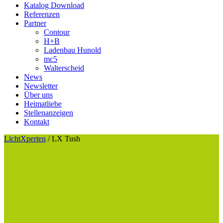
Katalog Download
Referenzen
Partner
Contour
H+B
Ladenbau Hunold
mc5
Walterscheid
News
Newsletter
Über uns
Heimatliebe
Stellenanzeigen
Kontakt
LichtXperten
/
LX Tush